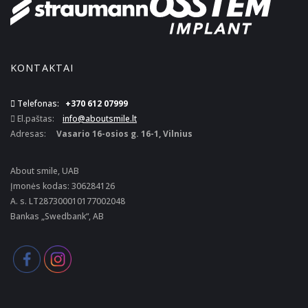
KONTAKTAI
Telefonas:
+370 612 07999
El.paštas:
info@aboutsmile.lt
Adresas:
Vasario 16-osios g. 16-1, Vilnius
About smile, UAB
Įmonės kodas: 306284126
A. s. LT287300010177002048
Bankas „Swedbank“, AB