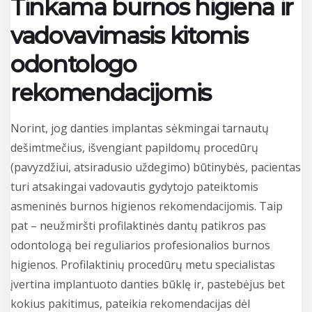
Tinkama burnos higiena ir
vadovavimasis kitomis
odontologo
rekomendacijomis
Norint, jog danties implantas sėkmingai tarnautų
dešimtmečius, išvengiant papildomų procedūrų
(pavyzdžiui, atsiradusio uždegimo) būtinybės, pacientas
turi atsakingai vadovautis gydytojo pateiktomis
asmeninės burnos higienos rekomendacijomis. Taip
pat – neužmiršti profilaktinės dantų patikros pas
odontologą bei reguliarios profesionalios burnos
higienos. Profilaktinių procedūrų metu specialistas
įvertina implantuoto danties būklę ir, pastebėjus bet
kokius pakitimus, pateikia rekomendacijas dėl