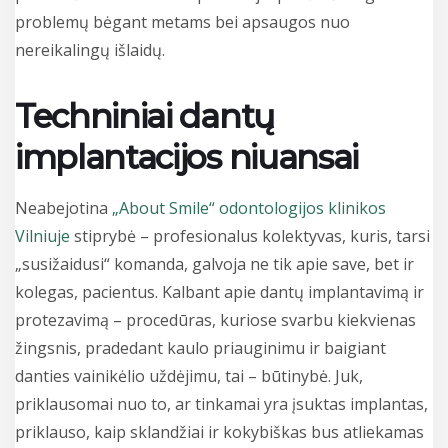
problemų bėgant metams bei apsaugos nuo
nereikalingų išlaidų.
Techniniai dantų
implantacijos niuansai
Neabejotina
„About Smile“ odontologijos klinikos
Vilniuje
stiprybė – profesionalus kolektyvas, kuris, tarsi
„susižaidusi“ komanda, galvoja ne tik apie save, bet ir
kolegas, pacientus. Kalbant apie dantų implantavimą ir
protezavimą – procedūras, kuriose svarbu kiekvienas
žingsnis, pradedant kaulo priauginimu ir baigiant
danties vainikėlio uždėjimu, tai – būtinybė. Juk,
priklausomai nuo
to, ar tinkamai yra įsuktas implantas,
priklauso, kaip sklandžiai ir kokybiškas bus atliekamas