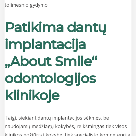
tolimesnio gydymo.
Patikima dantų
implantacija
„About Smile“
odontologijos
klinikoje
Taigi, siekiant dantų implantacijos sėkmės, be
naudojamų medžiagų kokybės, reikšmingas tiek visos
klinikos požiūris į kokybę, tiek specialisto kompetencija,