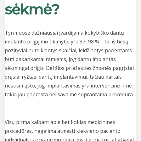
sėkmė?
Tyrimuose dažniausiai įvardijama kokybiško dantų
implanto prigijimo tikimybė yra 97–98 % – tai iš tiesų
pozityviai nuteikiantys skaičiai, leidžiantys pacientams
būti pakankamai ramiems, jog dantų implantas
sėkmingai prigis. Dėl šios priežasties žmonės pagrįstai
drąsiai ryžtasi dantų implantavimui, tačiau kartais
nesusimąsto, jog implantavimas yra intervencinė ir ne
tokia jau paprasta bei savaime suprantama procedūra.
Visų pirma kalbant apie bet kokias medicinines
procedūras, negalima atmesti kiekvieno paciento
individualios organizmo reakcijos, į kurią turi atsižvelgti