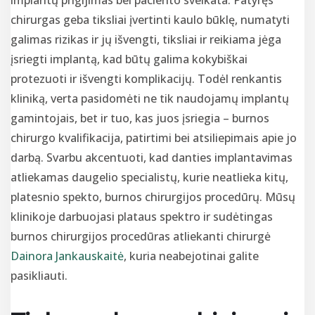
chirurgas geba tiksliai įvertinti kaulo būklę, numatyti
galimas rizikas ir jų išvengti, tiksliai ir reikiama jėga
įsriegti implantą, kad būtų galima kokybiškai
protezuoti ir išvengti komplikacijų. Todėl renkantis
kliniką, verta pasidomėti ne tik naudojamų implantų
gamintojais, bet ir tuo, kas juos įsriegia – burnos
chirurgo kvalifikacija, patirtimi bei atsiliepimais apie jo
darbą. Svarbu akcentuoti, kad danties implantavimas
atliekamas daugelio specialistų, kurie neatlieka kitų,
platesnio spekto, burnos chirurgijos procedūrų. Mūsų
klinikoje darbuojasi plataus spektro ir sudėtingas
burnos chirurgijos procedūras atliekanti chirurgė
Dainora Jankauskaitė
, kuria neabejotinai galite
pasikliauti.