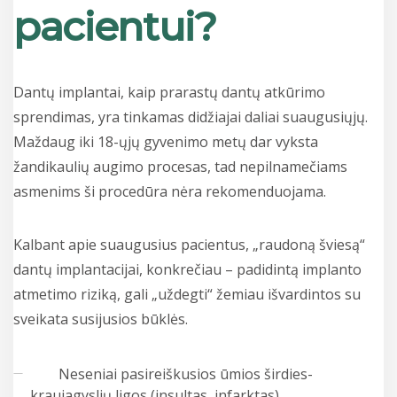
pacientui?
Dantų implantai, kaip prarastų dantų atkūrimo
sprendimas, yra tinkamas didžiajai daliai suaugusiųjų.
Maždaug iki 18-ųjų gyvenimo metų dar vyksta
žandikaulių augimo procesas, tad nepilnamečiams
asmenims ši procedūra nėra rekomenduojama.
Kalbant apie suaugusius pacientus, „raudoną šviesą“
dantų implantacijai, konkrečiau – padidintą implanto
atmetimo riziką, gali „uždegti“ žemiau išvardintos su
sveikata susijusios būklės.
Neseniai pasireiškusios ūmios širdies-
kraujagyslių ligos (insultas, infarktas).