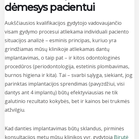
dėmesys pacientui
Aukščiausios kvalifikacijos gydytojo vadovaujančio
visam gydymo procesui atliekama individuali paciento
situacijos analizė – esminis principas, kuriuo yra
grindžiamas mūsų klinikoje atliekamas dantų
implantavimas, o taip pat – ir kitos odontologinės
procedūros (periodontologija, estetinis plombavimas,
burnos higiena ir kita). Tai – svarbi sąlyga, siekiant, jog
parinktas implantacijos sprendimas (pavyzdžiui, visi
dantys ant 4 implantų) būtų efektyviausias ne tik
galutinio rezultato kokybės, bet ir kainos bei trukmės
atžvilgiu.
Kad danties implantavimas būtų sklandus, pirminės
konsultacijos metu mūsų klinikos vyr. gydytoja
Birutė