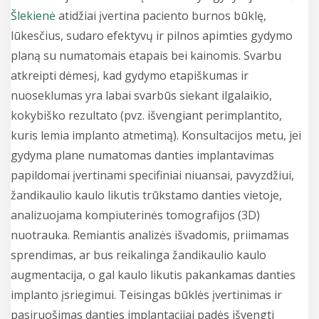
Šlekienė
atidžiai įvertina paciento burnos būklę,
lūkesčius, sudaro efektyvų ir pilnos apimties gydymo
planą su numatomais etapais bei kainomis. Svarbu
atkreipti dėmesį, kad gydymo etapiškumas ir
nuoseklumas yra labai svarbūs siekant ilgalaikio,
kokybiško rezultato (pvz. išvengiant perimplantito,
kuris lemia implanto atmetimą). Konsultacijos metu, jei
gydyma plane numatomas danties implantavimas
papildomai įvertinami specifiniai niuansai, pavyzdžiui,
žandikaulio kaulo likutis trūkstamo danties vietoje,
analizuojama kompiuterinės tomografijos (3D)
nuotrauka. Remiantis analizės išvadomis, priimamas
sprendimas, ar bus reikalinga žandikaulio kaulo
augmentacija, o gal kaulo likutis pakankamas danties
implanto įsriegimui. Teisingas būklės įvertinimas ir
pasiruošimas danties implantacijai padės išvengti