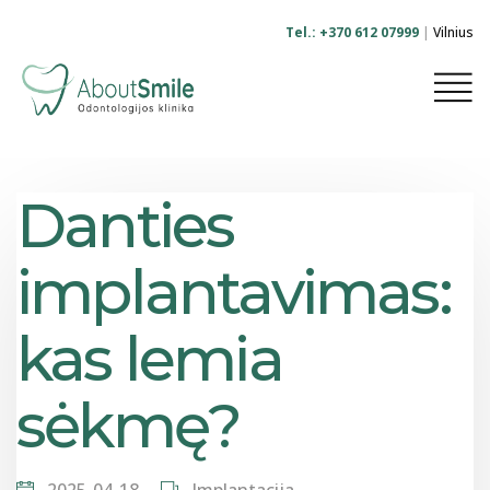
Tel.: +370 612 07999
|
Vilnius
-
Danties
implantavimas:
kas lemia
sėkmę?
2025-04-18
Implantacija