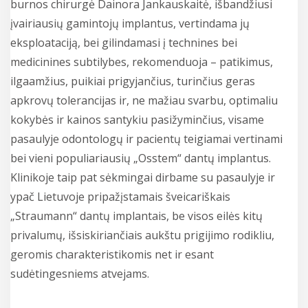
burnos chirurgė Dainora Jankauskaitė, išbandžiusi
įvairiausių gamintojų implantus, vertindama jų
eksploataciją, bei gilindamasi į technines bei
medicinines subtilybes, rekomenduoja – patikimus,
ilgaamžius, puikiai prigyjančius, turinčius geras
apkrovų tolerancijas ir, ne mažiau svarbu, optimaliu
kokybės ir kainos santykiu pasižyminčius, visame
pasaulyje odontologų ir pacientų teigiamai vertinami
bei vieni populiariausių „Osstem“ dantų implantus.
Klinikoje taip pat sėkmingai dirbame su pasaulyje ir
ypač Lietuvoje pripažįstamais šveicariškais
„Straumann“ dantų implantais, be visos eilės kitų
privalumų, išsiskiriančiais aukštu prigijimo rodikliu,
geromis charakteristikomis net ir esant
sudėtingesniems atvejams.