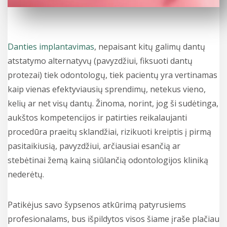
Danties implantavimas
, nepaisant kitų galimų dantų
atstatymo alternatyvų (pavyzdžiui, fiksuoti dantų
protezai) tiek odontologų, tiek pacientų yra vertinamas
kaip vienas efektyviausių sprendimų, netekus vieno,
kelių ar net visų dantų. Žinoma, norint, jog ši sudėtinga,
aukštos kompetencijos ir patirties reikalaujanti
procedūra praeitų sklandžiai, rizikuoti kreiptis į pirmą
pasitaikiusią, pavyzdžiui, arčiausiai esančią ar
stebėtinai žemą kainą siūlančią odontologijos kliniką
nederėtų.
Patikėjus savo šypsenos atkūrimą patyrusiems
profesionalams, bus išpildytos visos šiame įraše plačiau