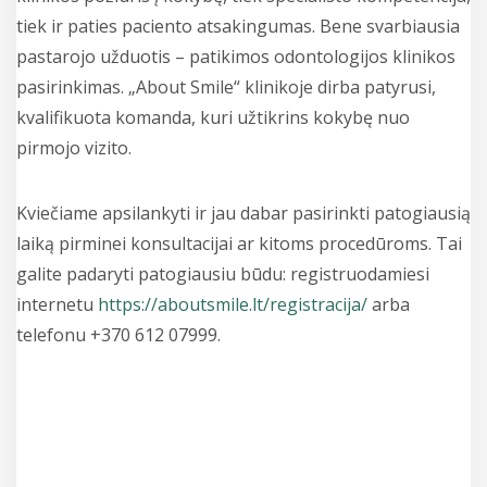
tiek ir paties paciento atsakingumas. Bene svarbiausia
pastarojo užduotis – patikimos odontologijos klinikos
pasirinkimas. „About Smile“ klinikoje dirba patyrusi,
kvalifikuota komanda, kuri užtikrins kokybę nuo
pirmojo vizito.
Kviečiame apsilankyti ir jau dabar pasirinkti patogiausią
laiką pirminei konsultacijai ar kitoms procedūroms. Tai
galite padaryti patogiausiu būdu: registruodamiesi
internetu
https://aboutsmile.lt/registracija/
arba
telefonu +370 612 07999
.