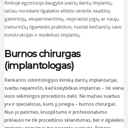
Rinkoje egzistuoja daugybė įvairių dantų implantų,
tačiau norėdami ilgalaikio efekto venkite neaiškių
gamintojų, eksperimentinių, neįprastai pigių ar naujų
(neturinčių ilgametės praktikos, nuolat keičiančių savo
konstrukcijas ir modelius) implantų.
Burnos chirurgas
(implantologas)
Renkantis odontologijos kliniką dantų implantacijai,
svarbu nepamiršti, kad kokybiškas implantas – tik viena
visos sėkmingos procedūros dalis. Ne mažiau svarbus
yra ir specialistas, kuris jį įsriegia – burnos chirurgas.
Nuo jo patirties, kruopštumo ir profesionalumo
priklauso ne tik procedūros sklandumas, bet ir ilgalaikis
implantų prigijimas bei paciento sveikata. Patyręs