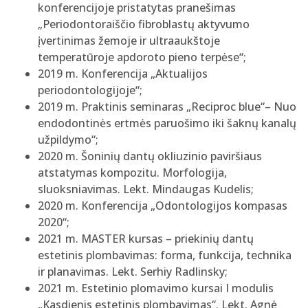
konferencijoje pristatytas pranešimas
„Periodontoraiščio fibroblastų aktyvumo
įvertinimas žemoje ir ultraaukštoje
temperatūroje apdoroto pieno terpėse“;
2019 m. Konferencija „Aktualijos
periodontologijoje“;
2019 m. Praktinis seminaras „Reciproc blue“– Nuo
endodontinės ertmės paruošimo iki šaknų kanalų
užpildymo“;
2020 m. Šoninių dantų okliuzinio paviršiaus
atstatymas kompozitu. Morfologija,
sluoksniavimas. Lekt. Mindaugas Kudelis;
2020 m. Konferencija „Odontologijos kompasas
2020“;
2021 m. MASTER kursas – priekinių dantų
estetinis plombavimas: forma, funkcija, technika
ir planavimas. Lekt. Serhiy Radlinsky;
2021 m. Estetinio plomavimo kursai I modulis
„Kasdienis estetinis plombavimas“. Lekt. Agnė