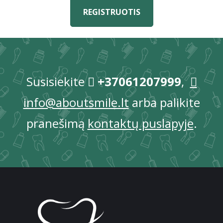
REGISTRUOTIS
Susisiekite
+37061207999
,
info@aboutsmile.lt
arba palikite
pranešimą
kontaktų puslapyje
.