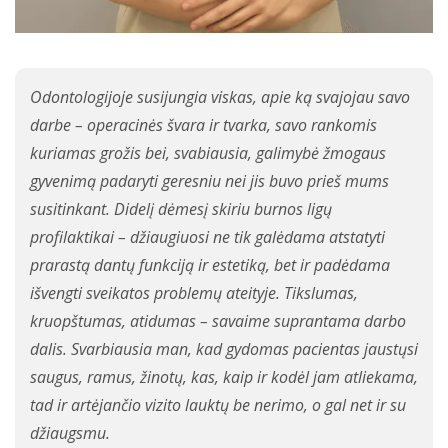
Odontologijoje susijungia viskas, apie ką svajojau savo
darbe – operacinės švara ir tvarka, savo rankomis
kuriamas grožis bei, svabiausia, galimybė žmogaus
gyvenimą padaryti geresniu nei jis buvo prieš mums
susitinkant. Didelį dėmesį skiriu burnos ligų
profilaktikai – džiaugiuosi ne tik galėdama atstatyti
prarastą dantų funkciją ir estetiką, bet ir padėdama
išvengti sveikatos problemų ateityje. Tikslumas,
kruopštumas, atidumas – savaime suprantama darbo
dalis. Svarbiausia man, kad gydomas pacientas jaustųsi
saugus, ramus, žinotų, kas, kaip ir kodėl jam atliekama,
tad ir artėjančio vizito lauktų be nerimo, o gal net ir su
džiaugsmu.