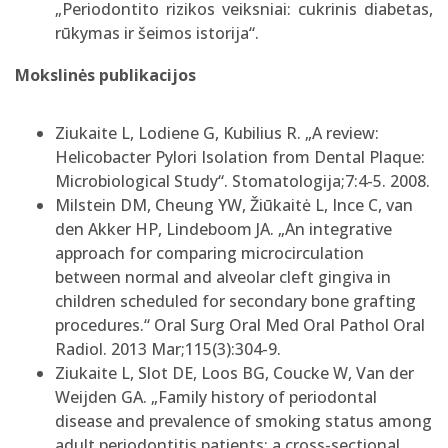
„Periodontito rizikos veiksniai: cukrinis diabetas,
rūkymas ir šeimos istorija“.
Mokslinės publikacijos
Ziukaite L, Lodiene G, Kubilius R. „A review:
Helicobacter Pylori Isolation from Dental Plaque:
Microbiological Study“. Stomatologija;7:4-5. 2008.
Milstein DM, Cheung YW, Žiūkaitė L, Ince C, van
den Akker HP, Lindeboom JA. „An integrative
approach for comparing microcirculation
between normal and alveolar cleft gingiva in
children scheduled for secondary bone grafting
procedures.“ Oral Surg Oral Med Oral Pathol Oral
Radiol. 2013 Mar;115(3):304-9.
Ziukaite L, Slot DE, Loos BG, Coucke W, Van der
Weijden GA. „Family history of periodontal
disease and prevalence of smoking status among
adult periodontitis patients: a cross-sectional