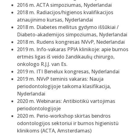
2016 m. ACTA simpoziumas, Nyderlandai
2018 m. Radiacijos/higienos kvalifikacijos
atnaujinimo kursas, Nyderlandai
2018 m. Diabetes mellitus gydymo iššūkiai /
Diabeto-akademijos simpoziumas, Nyderlandai
2018 m. Rudens kongresas NVvP, Nederlandai
2019 m. Info-vakaras PPIA klinikoje: apie burnos
ertmės ligas iš veido žandikaulių chirurgo,
onkologo R.J.J. van Es.
2019 m. ITI Benelux kongresas, Nyderlandai
2019 m. NVvP teminis vakaras: Nauja
periodontologijoje taikoma klasifikacija,
Nyderlandai
2020 m. Webinaras: Antibiotikü vartojimas
periodontologijoje
2020 m. Perio-workshop skirtas bendros
odontologijos sektoriui ir burnos higienistü
klinikoms (ACTA, Amsterdamas)