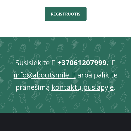
REGISTRUOTIS
Susisiekite
+37061207999
,
info@aboutsmile.lt
arba palikite
pranešimą
kontaktų puslapyje
.