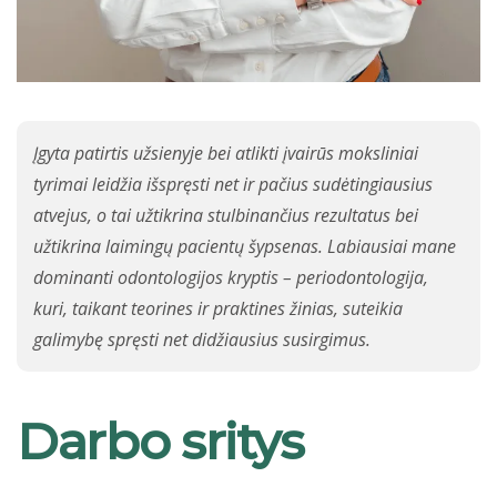
Įgyta patirtis užsienyje bei atlikti įvairūs moksliniai
tyrimai leidžia išspręsti net ir pačius sudėtingiausius
atvejus, o tai užtikrina stulbinančius rezultatus bei
užtikrina laimingų pacientų šypsenas. Labiausiai mane
dominanti odontologijos kryptis – periodontologija,
kuri, taikant teorines ir praktines žinias, suteikia
galimybę spręsti net didžiausius susirgimus.
Darbo sritys