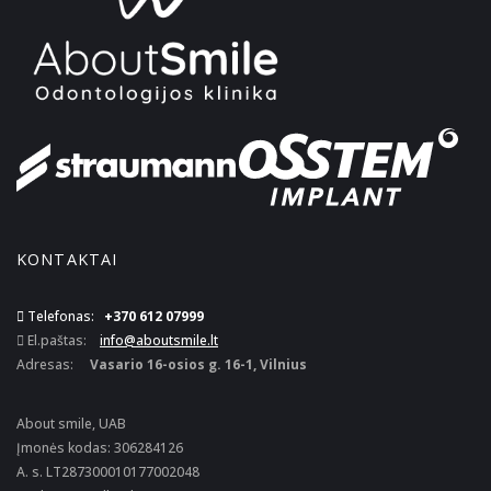
KONTAKTAI
Telefonas:
+370 612 07999
El.paštas:
info@aboutsmile.lt
Adresas:
Vasario 16-osios g. 16-1, Vilnius
About smile, UAB
Įmonės kodas: 306284126
A. s. LT287300010177002048