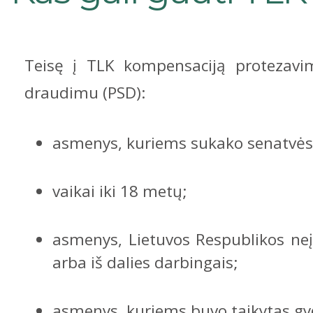
Teisę į TLK kompensaciją protezavim
draudimu (PSD):
asmenys, kuriems sukako senatvės
vaikai iki 18 metų;
asmenys, Lietuvos Respublikos neįg
arba iš dalies darbingais;
asmenys, kuriems buvo taikytas gyd