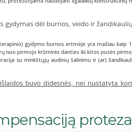
, protezuojama naudojant ilgalaikių konstrukcinių m
 gydymas dėl burnos, veido ir žandikaulių
moterapinio) gydymo burnos ertmėje yra mažiau kaip 10
 nuo pirmojo krūminio danties iki kitos pusės pirmojo
racija su minkštųjų audinių šalinimu ir (ar) žandikauli
 išlaidos buvo didesnės, nei nustatyta k
mpensaciją protez