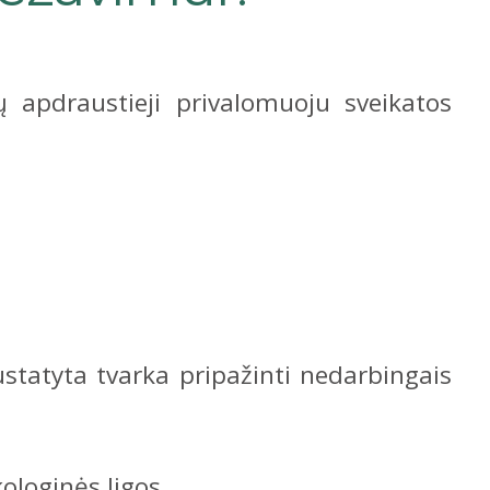
 apdraustieji privalomuoju sveikatos
ustatyta tvarka pripažinti nedarbingais
ologinės ligos.