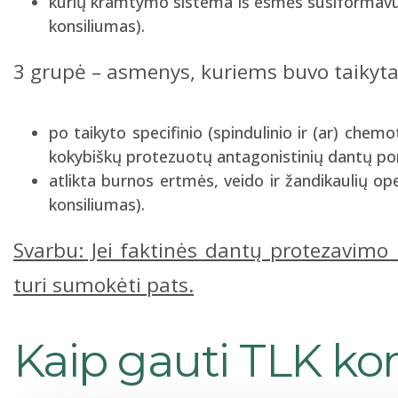
kurių kramtymo sistema iš esmės susiformavusi
konsiliumas).
3 grupė – asmenys, kuriems buvo taikytas
po taikyto specifinio (spindulinio ir (ar) che
kokybiškų protezuotų antagonistinių dantų porų
atlikta burnos ertmės, veido ir žandikaulių ope
konsiliumas).
Svarbu: Jei faktinės dantų protezavimo
turi sumokėti pats.
Kaip gauti TLK ko