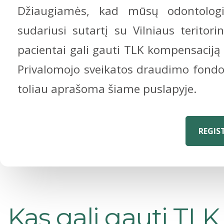
Džiaugiamės, kad mūsų odontologij
sudariusi sutartį su Vilniaus teritori
pacientai gali gauti TLK kompensaciją
Privalomojo sveikatos draudimo fondo
toliau aprašoma šiame puslapyje.
REGIS
Kas gali gauti TL