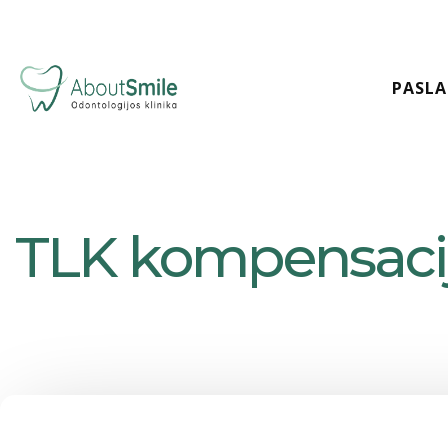
PASL
TLK kompensacij