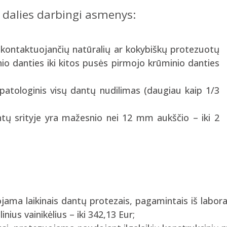
š dalies darbingi asmenys:
ų kontaktuojančių natūralių ar kokybiškų protezuotų
o danties iki kitos pusės pirmojo krūminio danties
 patologinis visų dantų nudilimas (daugiau kaip 1/3
antų srityje yra mažesnio nei 12 mm aukščio – iki 2
ama laikinais dantų protezais, pagamintais iš labora
ius vainikėlius – iki 342,13 Eur;