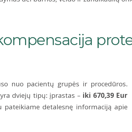
kompensacija prote
so nuo pacientų grupės ir procedūros.
a dviejų tipų: įprastas –
iki 670,39 Eur
 pateikiame detalesnę informaciją apie