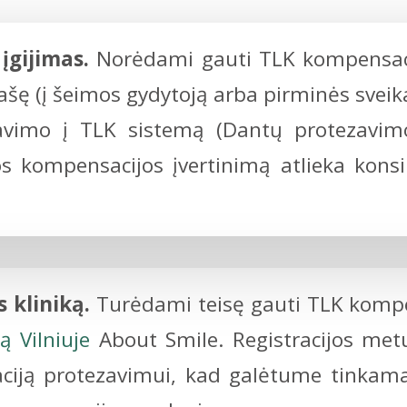
įgijimas.
Norėdami gauti TLK kompensacij
rašę (į šeimos gydytoją arba pirminės sveik
avimo į TLK sistemą (Dantų protezavimo p
tos kompensacijos įvertinimą atlieka kon
 kliniką.
Turėdami teisę gauti TLK komp
ą Vilniuje
About Smile. Registracijos met
iją protezavimui, kad galėtume tinkamai p