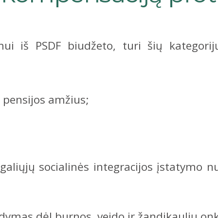
ui iš PSDF biudžeto, turi šių kategorijų
 pensijos amžius;
aliųjų socialinės integracijos įstatymo n
ymas dėl burnos, veido ir žandikaulių onk