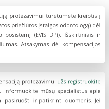
ą protezavimui turėtumėte kreiptis į
atos priežiūros įstaigos odontologą) dėl
osistemį (EVIS DP)). Išskirtiniais ir
siliumas. Atsakymas dėl kompensacijos
ensaciją protezavimui
užsiregistruokite
u informuokite mūsų specialistus apie
asiruošti ir patikrinti duomenis. Jei