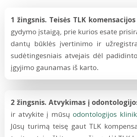
1 žingsnis. Teisės TLK komensacijos 
gydymo įstaigą, prie kurios esate prisi
dantų būklės įvertinimo ir užregistr
sudėtingesniais atvejais dėl padidin
įgyjimo gaunamas iš karto.
2 žingsnis. Atvykimas į odontologijos
ir atvykite į mūsų
odontologijos klinik
Jūsų turimą teisę gaut TLK kompensac