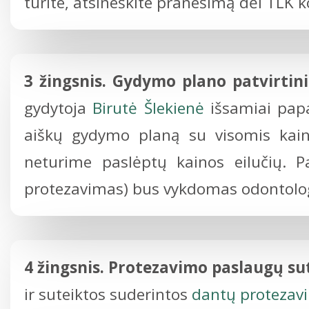
turite, atsineškite pranešimą dėl TLK
3 žingsnis. Gydymo plano patvirtin
gydytoja
Birutė Šlekienė
išsamiai pap
aiškų gydymo planą su visomis kaino
neturime paslėptų kainos eilučių. 
protezavimas) bus vykdomas odontologi
4 žingsnis. Protezavimo paslaugų su
ir suteiktos suderintos
dantų protezav