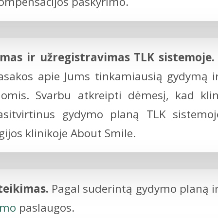
 kompensacijos paskyrimo.
imas ir užregistravimas TLK sistemoje.
asakos apie Jums tinkamiausią gydymą 
mis. Svarbu atkreipti dėmesį, kad klini
Pasitvirtinus gydymo planą TLK siste
jos klinikoje About Smile.
teikimas.
Pagal suderintą gydymo planą ir
imo
paslaugos.