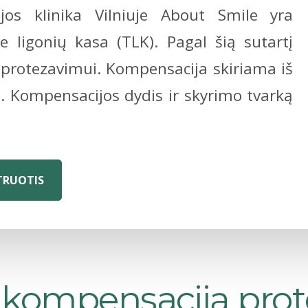
os klinika Vilniuje About Smile yra
ne ligonių kasa (TLK). Pagal šią sutartį
 protezavimui. Kompensacija skiriama iš
. Kompensacijos dydis ir skyrimo tvarką
TRUOTIS
K kompensaciją pro