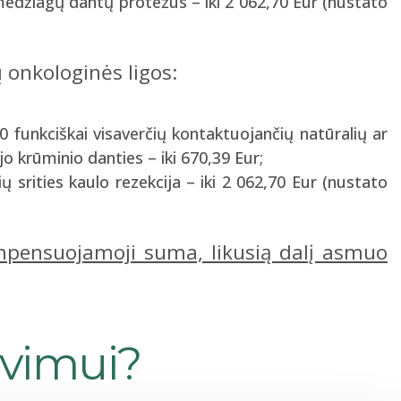
edžiagų dantų protezus – iki 2 062,70 Eur (nustato
 onkologinės ligos:
 funkciškai visaverčių kontaktuojančių natūralių ar
 krūminio danties – iki 670,39 Eur;
ų srities kaulo rezekcija – iki 2 062,70 Eur (nustato
ompensuojamoji suma, likusią dalį asmuo
avimui?