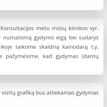
Konsultacijos metu mūsų klinikos vyr.
ir numatomą gydymo eigą bei sudarys
koje taikome skaidrią kainodarą t.y.
moje pažymėsime, kad gydymas (dantų
 vizitų grafiką bus atliekamas gydymas